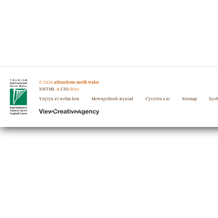
attractions north wales
©
2026
XHTML
&
CSS
dilys
Ynglyn a'r wefan hon
Mewngofnodi atyniad
Cysylltu a ni
Sitemap
hys