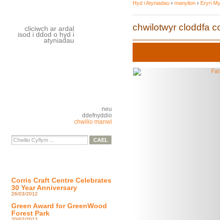
Hyd i Atyniadau
›
manylion
›
Eryri M
chwilotwyr cloddfa co
cliciwch ar ardal
isod i ddod o hyd i
atyniadau
neu
ddefnyddio
chwilio manwl
Corris Craft Centre Celebrates
30 Year Anniversary
26/03/2012
Green Award for GreenWood
Forest Park
20/02/2012