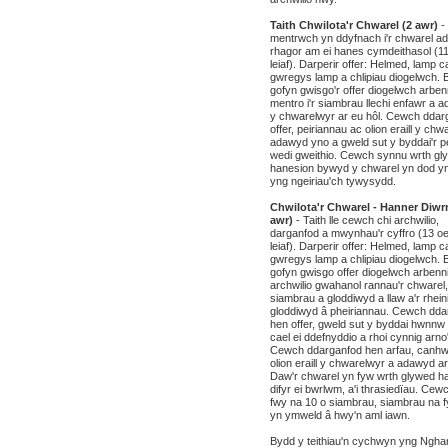
Taith Chwilota'r Chwarel (2 awr)
-
mentrwch yn ddyfnach i'r chwarel a
rhagor am ei hanes cymdeithasol (1
leiaf). Darperir offer: Helmed, lamp c
gwregys lamp a chlipiau diogelwch. 
gofyn gwisgo'r offer diogelwch arben
mentro i'r siambrau llechi enfawr a 
y chwarelwyr ar eu hôl. Cewch ddar
offer, peiriannau ac olion eraill y chw
adawyd yno a gweld sut y byddai'r p
wedi gweithio. Cewch synnu wrth gl
hanesion bywyd y chwarel yn dod y
yng ngeiriau'ch tywysydd.
Chwilota'r Chwarel - Hanner Diwr
awr)
- Taith lle cewch chi archwilio,
darganfod a mwynhau'r cyffro (13 o
leiaf). Darperir offer: Helmed, lamp c
gwregys lamp a chlipiau diogelwch. 
gofyn gwisgo offer diogelwch arbenn
archwilio gwahanol rannau'r chwarel,
siambrau a gloddiwyd a llaw a'r rhein
gloddiwyd â pheiriannau. Cewch dda
hen offer, gweld sut y byddai hwnnw
cael ei ddefnyddio a rhoi cynnig arno
Cewch ddarganfod hen arfau, canhw
olion eraill y chwarelwyr a adawyd ar 
Daw'r chwarel yn fyw wrth glywed h
difyr ei bwrlwm, a'i thrasiedïau. Cewc
fwy na 10 o siambrau, siambrau na f
yn ymweld â hwy'n aml iawn.
Bydd y teithiau'n cychwyn yng Ngha