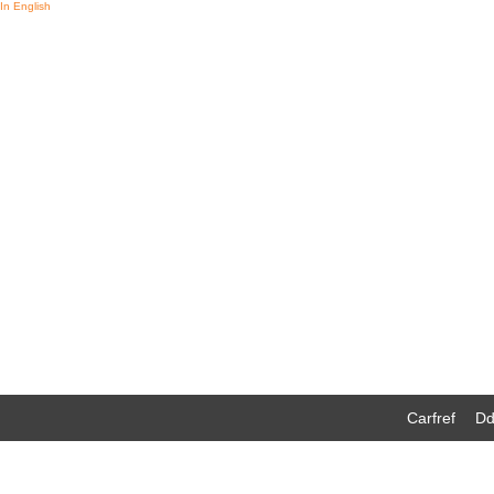
In English
Carfref
Dd