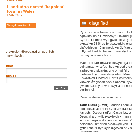
Llandudno named 'happiest'
town in Wales
16/02/2012
disgrifiad
Newyddion Archif
Cyfle prin i archwilio hen chwarel lec
nghwmni un o Chwilotwyr Chwareli 
Cymru. Dechreuwyd gweithio yn y c
gyntaf yn 1836 ac fe adawodd y chw
olaf oddeutu 40 mlynedd yn ôl. Mae
o flynyddoedd o hanes chwarelydda 
y cynigion diweddaraf yn syth i'ch
disgwyl amdanoch chi.
mewnflwch ...
Mae fel petai'r chwarel newydd gau.
ENW
peiriannau, yr arfau, hyd yn oed y c
a phecyn o sigaréts yno o hyd fel y
gadawodd y chwarelwyr nhw. Mae
EBOST
Chwilotwyr Chwareli Corris yn rhoi'r c
ymweld â'r gwaith hwn a chamu i fy
gwaith caled y chwarelwyr a chenedl
gorffennol.
Cewch ddewis un o dair taith:
Taith Blasu (1 awr)
- addas i deulu
oed o leiaf) a'r rheini sydd am gael ta
fyrrach. Darperir offer: Golau llaw a
Dewch i archwilio tywyllwch yr hen 
lechi a darganfod siambrau enfawr a'
peiriannau a'r arfau a adawyd yno.
gyfle i flasu'r hyn sy'n digwydd ar y t
archwilio hwy.