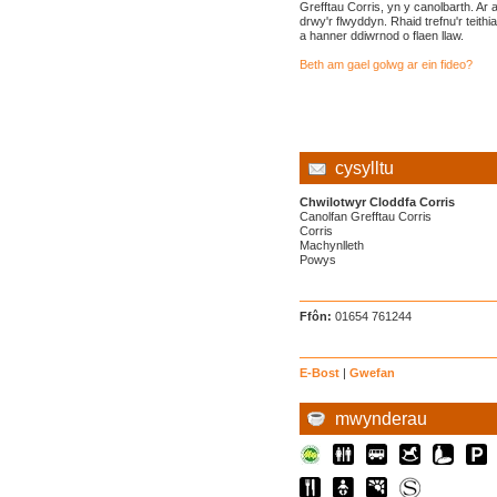
Grefftau Corris, yn y canolbarth. Ar 
drwy'r flwyddyn. Rhaid trefnu'r teithi
a hanner ddiwrnod o flaen llaw.
Beth am gael golwg ar ein fideo?
cysylltu
Chwilotwyr Cloddfa Corris
Canolfan Grefftau Corris
Corris
Machynlleth
Powys
Ffôn:
01654 761244
E-Bost
|
Gwefan
mwynderau