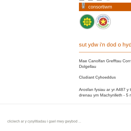
consortiwm
sut ydw i'n dod o hy
Mae Canolfan Grefftau Corri
Dolgellau
Cludiant Cyhoeddus
Arosfan fysiau ar yr A487 y 
drenau ym Machynlleth - 5 mi
cliciwch ar y cysylltiadau i gael mwy gwybod ...