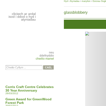
Hyd i Atyniadau
›
manylion
›
Gororau Gog
glassblobbery
cliciwch ar ardal
isod i ddod o hyd i
atyniadau
neu
ddefnyddio
chwilio manwl
Corris Craft Centre Celebrates
30 Year Anniversary
26/03/2012
Green Award for GreenWood
Forest Park
20/02/2012