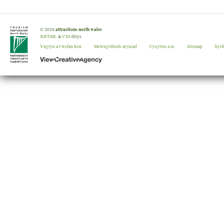
attractions north wales
©
2026
XHTML
&
CSS
dilys
Ynglyn a'r wefan hon
Mewngofnodi atyniad
Cysylltu a ni
Sitemap
hys