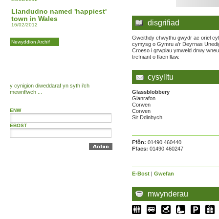
Llandudno named 'happiest'
town in Wales
disgrifiad
16/02/2012
Gweithdy chwythu gwydr ac oriel cy
Newyddion Archif
cymysg o Gymru a’r Deyrnas Unedi
Croeso i grwpiau ymweld drwy wne
trefniant o flaen llaw.
cysylltu
y cynigion diweddaraf yn syth i'ch
mewnflwch ...
Glassblobbery
Glanrafon
Corwen
ENW
Corwen
Sir Ddinbych
EBOST
Ffôn:
01490 460440
Ffacs:
01490 460247
E-Bost
|
Gwefan
mwynderau