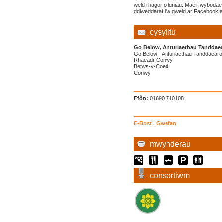
weld rhagor o luniau. Mae’r wybodae
ddiweddaraf i'w gweld ar Facebook a
cysylltu
Go Below, Anturiaethau Tanddaea
Go Below - Anturiaethau Tanddaearo
Rhaeadr Conwy
Betws-y-Coed
Conwy
Ffôn:
01690 710108
E-Bost
|
Gwefan
mwynderau
consortiwm