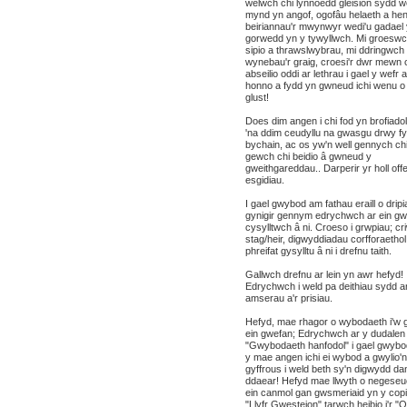
welwch chi lynnoedd gleision sydd w
mynd yn angof, ogofâu helaeth a he
beiriannau'r mwynwyr wedi'u gadael
gorwedd yn y tywyllwch. Mi groeswch
sipio a thrawslwybrau, mi ddringwch 
wynebau'r graig, croesi'r dwr mewn
abseilio oddi ar lethrau i gael y wefr 
honno a fydd yn gwneud ichi wenu o g
glust!
Does dim angen i chi fod yn brofiadol
'na ddim ceudyllu na gwasgu drwy f
bychain, ac os yw'n well gennych chi
gewch chi beidio â gwneud y
gweithgareddau.. Darperir yr holl offe
esgidiau.
I gael gwybod am fathau eraill o dripi
gynigir gennym edrychwch ar ein g
cysylltwch â ni. Croeso i grwpiau; cr
stag/heir, digwyddiadau corfforaethol
phreifat gysylltu â ni i drefnu taith.
Gallwch drefnu ar lein yn awr hefyd!
Edrychwch i weld pa deithiau sydd ar
amserau a'r prisiau.
Hefyd, mae rhagor o wybodaeth i'w 
ein gwefan; Edrychwch ar y dudalen
"Gwybodaeth hanfodol" i gael gwybo
y mae angen ichi ei wybod a gwylio'n
gyffrous i weld beth sy'n digwydd da
ddaear! Hefyd mae llwyth o negeseu
ein canmol gan gwsmeriaid yn y copi
"Llyfr Gwesteion" tarwch heibio i'r "Or