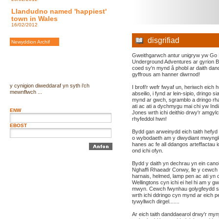
Llandudno named 'happiest'
town in Wales
16/02/2012
disgrifiad
Newyddion Archif
Gweithgarwch antur unigryw yw Go
Underground Adventures ar gyrion 
coed sy'n mynd â phobl ar daith dan
gyffrous am hanner diwrnod!
y cynigion diweddaraf yn syth i'ch
I brofi'r wefr fwyaf un, heriwch eich h
mewnflwch ...
abseilio, i fynd ar lein-sipio, dringo sia
mynd ar gwch, sgramblo a dringo rh
ati ac ati a dychmygu mai chi yw Ind
ENW
Jones wrth ichi deithio drwy'r amgyl
rhyfeddol hwn!
EBOST
Bydd gan arweinydd eich taith hefyd
o wybodaeth am y diwydiant mwynglo
hanes ac fe all ddangos arteffactau i
ond ichi ofyn.
Bydd y daith yn dechrau yn ein cano
Nghaffi Rhaeadr Conwy, lle y cewch 
harnais, helmed, lamp pen ac ati yn 
Wellingtons cyn ichi ei hel hi am y gw
mwyn. Cewch fwynhau golygfeydd s
wrth ichi ddringo cyn mynd ar eich pe
tywyllwch dirgel.......
Ar eich taith danddaearol drwy'r myn