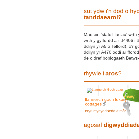
sut ydw i'n dod o hy
tanddaearol?
Mae ein 'stafell taclau' wrt
wrth y gyffordd â'r B4406 
ddilyn yr A5 o Telford), o'r 
ddilyn yr A470 oddi ar ffordd 
de o dref boblogaeth Betws
rhywle i
aros
?
mwy
llannerch goch luxury
cottages
eryri mynyddoedd a môr
agosaf
digwyddiad