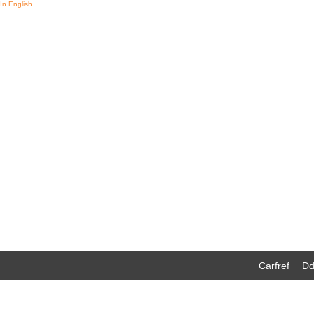
In English
Carfref
Dd