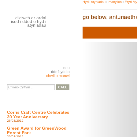
Hyd i Atyniadau
›
manylion
›
Eryri M
go below, anturiaet
cliciwch ar ardal
isod i ddod o hyd i
atyniadau
neu
ddefnyddio
chwilio manwl
Corris Craft Centre Celebrates
30 Year Anniversary
26/03/2012
Green Award for GreenWood
Forest Park
20/02/2012