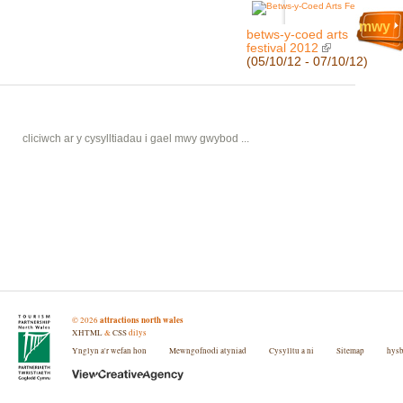
mwy
betws-y-coed arts
festival 2012
(05/10/12 - 07/10/12)
cliciwch ar y cysylltiadau i gael mwy gwybod ...
attractions north wales
©
2026
XHTML
&
CSS
dilys
Ynglyn a'r wefan hon
Mewngofnodi atyniad
Cysylltu a ni
Sitemap
hys