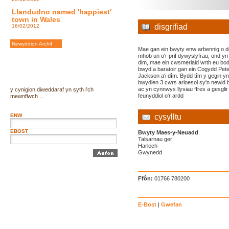
Llandudno named 'happiest'
town in Wales
disgrifiad
16/02/2012
Newyddion Archif
Mae gan ein bwyty enw arbennig o 
mhob un o'r prif dywyslyfrau, ond y
dim, mae ein cwsmeriaid wrth eu bod
bwyd a baratoir gan ein Cogydd Pete
Jackson a'i dîm. Bydd tîm y gegin y
bwydlen 3 cwrs arloesol sy'n newid
ac yn cynnwys llysiau ffres a gesglir
y cynigion diweddaraf yn syth i'ch
feunyddiol o'r ardd
mewnflwch ...
ENW
cysylltu
EBOST
Bwyty Maes-y-Neuadd
Talsarnau ger
Harlech
Gwynedd
Ffôn:
01766 780200
E-Bost
|
Gwefan