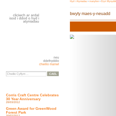
Hyd i Atyniadau
›
manylion
›
Eryri Mynydd
bwyty maes-y-neuadd
cliciwch ar ardal
isod i ddod o hyd i
atyniadau
neu
ddefnyddio
chwilio manwl
Corris Craft Centre Celebrates
30 Year Anniversary
26/03/2012
Green Award for GreenWood
Forest Park
20/02/2012