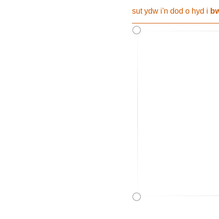
sut ydw i'n dod o hyd i
bw