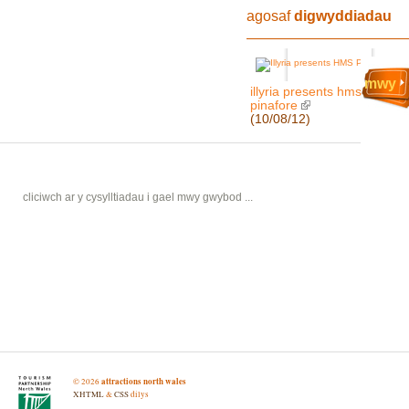
agosaf
digwyddiadau
mwy
illyria presents hms
pinafore
(10/08/12)
cliciwch ar y cysylltiadau i gael mwy gwybod ...
attractions north wales
©
2026
XHTML
&
CSS
dilys