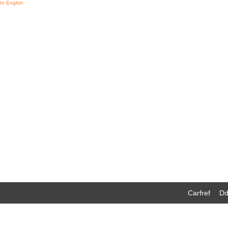
In English
Carfref
Dd