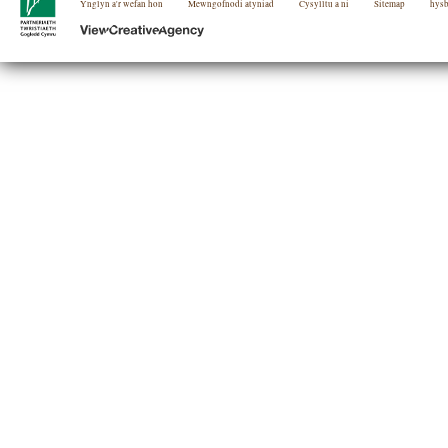
Ynglyn a'r wefan hon
Mewngofnodi atyniad
Cysylltu a ni
Sitemap
hys