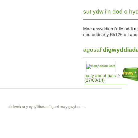
sut ydw i'n dod o hy
Mae arwyddion i'r lle oddi a
neu oddi ar y B5126 o Lane
agosaf
digwyddiad
mwy
batty about bats
(27/09/14)
cliciwch ar y cysylltiadau i gael mwy gwybod ...