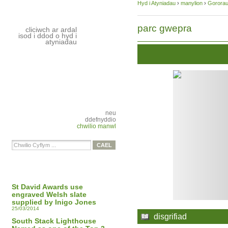
Hyd i Atyniadau
›
manylion
›
Gorora
parc gwepra
cliciwch ar ardal
isod i ddod o hyd i
atyniadau
neu
ddefnyddio
chwilio manwl
St David Awards use
engraved Welsh slate
supplied by Inigo Jones
25/03/2014
disgrifiad
South Stack Lighthouse