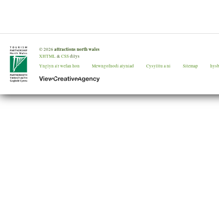
attractions north wales
©
2026
XHTML
&
CSS
dilys
Ynglyn a'r wefan hon
Mewngofnodi atyniad
Cysylltu a ni
Sitemap
hys