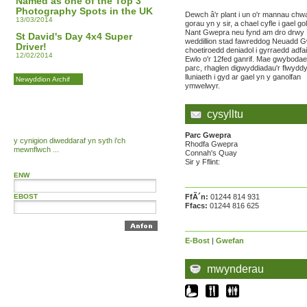
Named as one of the Top 3
Photography Spots in the UK
Dewch â'r plant i un o'r mannau chw
13/03/2014
gorau yn y sir, a chael cyfle i gael go
Nant Gwepra neu fynd am dro drwy
St David's Day 4x4 Super
weddillion stad fawreddog Neuadd G
Driver!
choetiroedd deniadol i gyrraedd adfai
12/02/2014
Ewlo o'r 12fed ganrif. Mae gwyboda
parc, rhaglen digwyddiadau'r flwydd
lluniaeth i gyd ar gael yn y ganolfan
Newyddion Archif
ymwelwyr.
cysylltu
Parc Gwepra
y cynigion diweddaraf yn syth i'ch
Rhodfa Gwepra
mewnflwch ...
Connah's Quay
Sir y Fflint:
ENW
EBOST
FfÃ´n:
01244 814 931
Ffacs:
01244 816 625
E-Bost
|
Gwefan
mwynderau